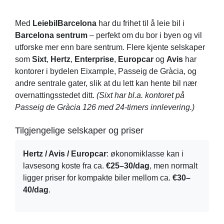
Med
LeiebilBarcelona
har du frihet til å leie bil i
Barcelona sentrum
– perfekt om du bor i byen og vil
utforske mer enn bare sentrum. Flere kjente selskaper
som
Sixt
,
Hertz
,
Enterprise
,
Europcar
og
Avis
har
kontorer i bydelen Eixample, Passeig de Gràcia, og
andre sentrale gater, slik at du lett kan hente bil nær
overnattingsstedet ditt.
(Sixt har bl.a. kontoret på
Passeig de Gràcia 126 med 24-timers innlevering.)
Tilgjengelige selskaper og priser
Hertz / Avis / Europcar
: økonomiklasse kan i
lavsesong koste fra ca.
€25–30/dag
, men normalt
ligger priser for kompakte biler mellom ca.
€30–
40/dag
.