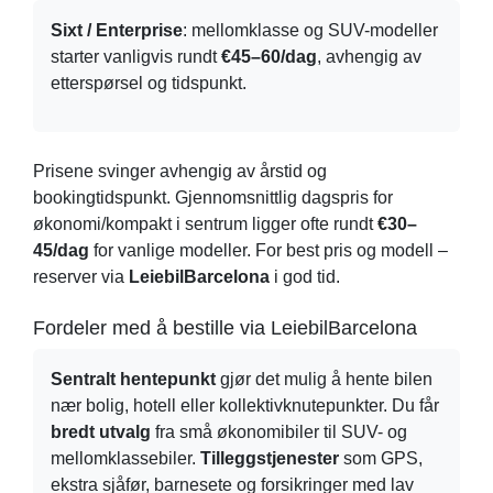
Sixt / Enterprise
: mellomklasse og SUV-modeller
starter vanligvis rundt
€45–60/dag
, avhengig av
etterspørsel og tidspunkt.
Prisene svinger avhengig av årstid og
bookingtidspunkt. Gjennomsnittlig dagspris for
økonomi/kompakt i sentrum ligger ofte rundt
€30–
45/dag
for vanlige modeller. For best pris og modell –
reserver via
LeiebilBarcelona
i god tid.
Fordeler med å bestille via LeiebilBarcelona
Sentralt hentepunkt
gjør det mulig å hente bilen
nær bolig, hotell eller kollektivknutepunkter. Du får
bredt utvalg
fra små økonomibiler til SUV- og
mellomklassebiler.
Tilleggstjenester
som GPS,
ekstra sjåfør, barnesete og forsikringer med lav