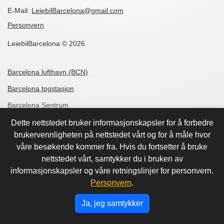
E-Mail:
LeiebilBarcelona@gmail.com
Personvern
LeiebilBarcelona © 2026
Barcelona lufthavn (BCN)
Barcelona togstasjon
Barcelona Sentrum
Barcelona Dreta de l'Eixample
Dette nettstedet bruker informasjonskapsler for å forbedre
brukervennligheten på nettstedet vårt og for å måle hvor
Barcelona Sant Marti
våre besøkende kommer fra. Hvis du fortsetter å bruke
Barcelona Rambla de Catalunya
nettstedet vårt, samtykker du i bruken av
informasjonskapsler og våre retningslinjer for personvern.
Barcelona Mas Blau
Personvern
.
Barcelona Les Corts
Ja, jeg samtykker