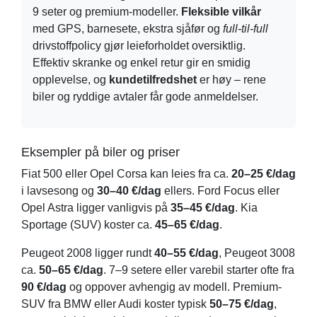
9 seter og premium-modeller.
Fleksible vilkår
med GPS, barnesete, ekstra sjåfør og
full-til-full
drivstoffpolicy gjør leieforholdet oversiktlig.
Effektiv skranke og enkel retur gir en smidig
opplevelse, og
kundetilfredshet
er høy – rene
biler og ryddige avtaler får gode anmeldelser.
Eksempler på biler og priser
Fiat 500 eller Opel Corsa kan leies fra ca.
20–25 €/dag
i lavsesong og
30–40 €/dag
ellers. Ford Focus eller
Opel Astra ligger vanligvis på
35–45 €/dag
. Kia
Sportage (SUV) koster ca.
45–65 €/dag
.
Peugeot 2008 ligger rundt
40–55 €/dag
, Peugeot 3008
ca.
50–65 €/dag
. 7–9 setere eller varebil starter ofte fra
90 €/dag
og oppover avhengig av modell. Premium-
SUV fra BMW eller Audi koster typisk
50–75 €/dag
,