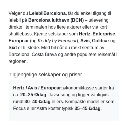
Velger du
LeiebilBarcelona
, får du enkel tilgang til
leiebil på
Barcelona lufthavn (BCN)
– utlevering
direkte i terminalen hos flere aktører eller via kort
shuttlebuss. Kjente selskaper som
Hertz
,
Enterprise
,
Europcar
(og
Keddy by Europcar
),
Avis
,
Goldcar
og
Sixt
er til stede. Med bil når du raskt sentrum av
Barcelona, Costa Brava og andre populære reisemål i
regionen.
Tilgjengelige selskaper og priser
Hertz / Avis / Europcar
: økonomiklasse starter fra
ca.
20–25 €/dag
i lavsesong og ligger vanligvis
rundt
30–40 €/dag
ellers. Kompakte modeller som
Focus eller Astra koster typisk
35–45 €/dag
.