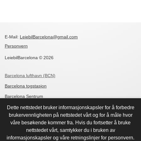
E-Mail:
LeiebilBarcelona@gmail.com
Personvern
LeiebilBarcelona © 2026
Barcelona lufthavn (BCN)
Barcelona togstasjon
Barcelona Sentrum
Barcelona Dreta de l'Eixample
Dette nettstedet bruker informasjonskapsler for å forbedre
brukervennligheten på nettstedet vårt og for å måle hvor
Barcelona Sant Marti
våre besøkende kommer fra. Hvis du fortsetter å bruke
Barcelona Rambla de Catalunya
nettstedet vårt, samtykker du i bruken av
informasjonskapsler og våre retningslinjer for personvern.
Barcelona Mas Blau