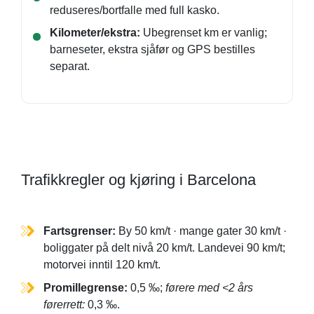
reduseres/bortfalle med full kasko.
Kilometer/ekstra:
Ubegrenset km er vanlig;
barneseter, ekstra sjåfør og GPS bestilles
separat.
Trafikkregler og kjøring i Barcelona
Fartsgrenser:
By 50 km/t · mange gater 30 km/t ·
boliggater på delt nivå 20 km/t. Landevei 90 km/t;
motorvei inntil 120 km/t.
Promillegrense:
0,5 ‰;
førere med <2 års
førerrett:
0,3 ‰.