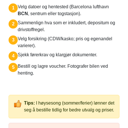
Velg datoer og hentested (Barcelona lufthavn
1
BCN
, sentrum eller togstasjon).
Sammenlign hva som er inkludert, depositum og
2
drivstoffregel.
Velg forsikring (CDW/kasko; pris og egenandel
3
varierer).
Sjekk førerkrav og klargjør dokumenter.
4
Bestill og lagre voucher. Fotografer bilen ved
5
henting.
Tips:
I høysesong (sommer/ferier) lønner det
seg å bestille tidlig for bedre utvalg og priser.