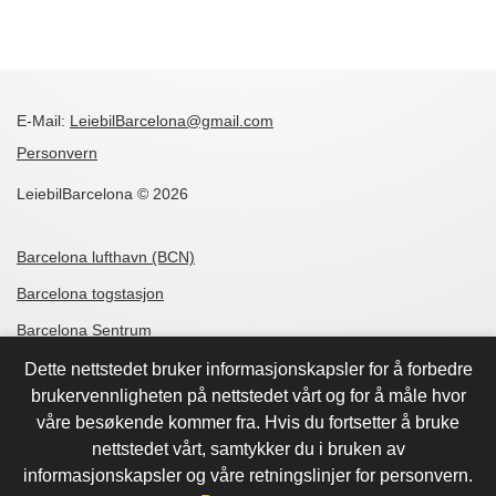
E-Mail:
LeiebilBarcelona@gmail.com
Personvern
LeiebilBarcelona © 2026
Barcelona lufthavn (BCN)
Barcelona togstasjon
Barcelona Sentrum
Barcelona Dreta de l'Eixample
Dette nettstedet bruker informasjonskapsler for å forbedre
brukervennligheten på nettstedet vårt og for å måle hvor
Barcelona Sant Marti
våre besøkende kommer fra. Hvis du fortsetter å bruke
Barcelona Rambla de Catalunya
nettstedet vårt, samtykker du i bruken av
informasjonskapsler og våre retningslinjer for personvern.
Barcelona Mas Blau